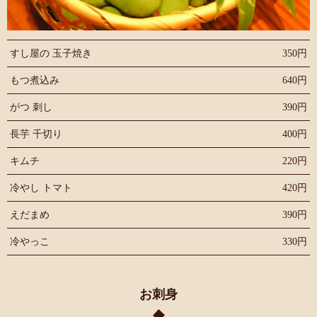
すし屋の 玉子焼き
350円
もつ煮込み
640円
がつ 刺し
390円
長芋 千切り
400円
キムチ
220円
冷やし トマト
420円
えだまめ
390円
冷やっこ
330円
お刺身