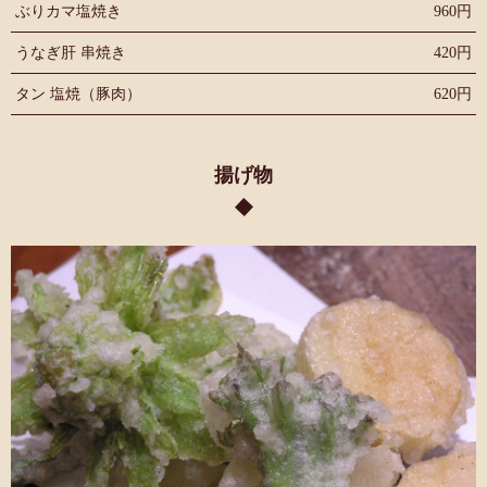
ぶりカマ塩焼き
960円
うなぎ肝 串焼き
420円
タン 塩焼（豚肉）
620円
揚げ物