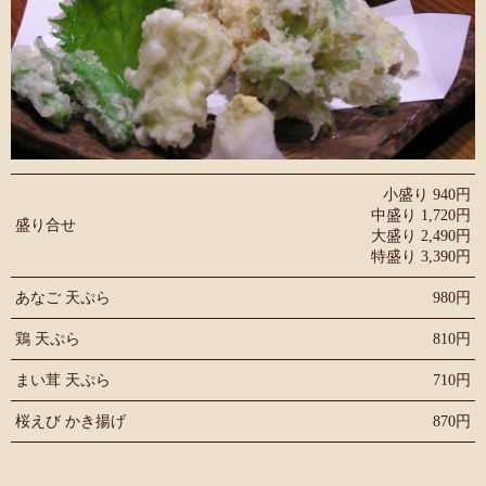
小盛り 940円
中盛り 1,720円
盛り合せ
大盛り 2,490円
特盛り 3,390円
あなご 天ぷら
980円
鶏 天ぷら
810円
まい茸 天ぷら
710円
桜えび かき揚げ
870円