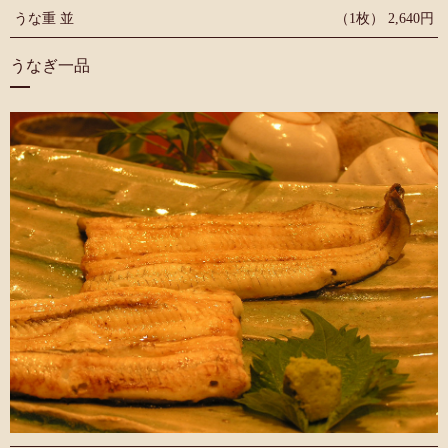
うな重 並
（1枚） 2,640円
うなぎ一品